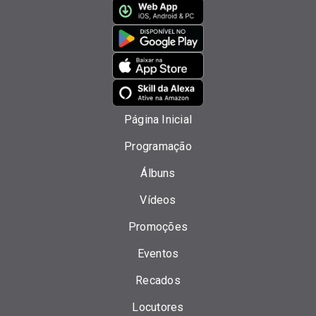
Página Inicial
Programação
Álbuns
Vídeos
Promoções
Eventos
Recados
Locutores